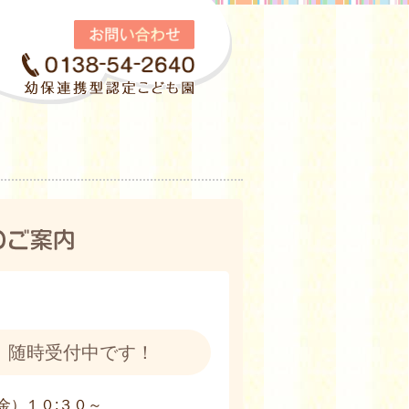
 随時受付中です！
金）１０:３０～