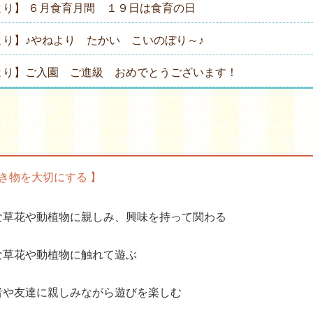
より】 ６月食育月間 １９日は食育の日
より】♪やねより たかい こいのぼり～♪
より】ご入園 ご進級 おめでとうございます！
生き物を大切にする 】
な草花や動植物に親しみ、興味を持って関わる
な草花や動植物に触れて遊ぶ
者や友達に親しみながら遊びを楽しむ