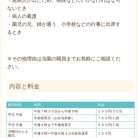
・急病人が出たため、病院などにいかなければなら
ないとき
・病人の看護
・園児の兄、姉が通う、小学校などの行事に出席す
るとき
※その他理由は当園の職員までお気軽にご相談くだ
さい。
内容と料金
教育時間
時間
料金
午前７時３０分から午前９時
１００円/３０分
平日 午前
午前保育日（お弁当持参）
７００円/１回
平日 午後
午後６時まで午後保育日
５００円/１回
月曜日から土
午後６時〜午後６時３０分延長保育
１００円
曜日