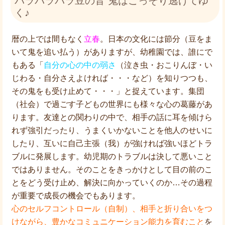
パラパラパラ豆の音 鬼はこっそり逃げてゆ
く♪
暦の上では間もなく
立春
。日本の文化には節分（豆をま
いて鬼を追い払う）がありますが、幼稚園では、誰にで
もある「
自分の心の中の弱さ
（泣き虫・おこりんぼ・い
じわる・自分さえよければ・・・など）を知りつつも、
その鬼をも受け止めて・・・」と捉えています。集団
（社会）で過ごす子どもの世界にも様々な心の葛藤があ
ります。友達との関わりの中で、相手の話に耳を傾けら
れず強引だったり、うまくいかないことを他人のせいに
したり、互いに自己主張（我）が強ければ強いほどトラ
ブルに発展します。幼児期のトラブルは決して悪いこと
ではありません。そのことをきっかけとして目の前のこ
とをどう受け止め、解決に向かっていくのか…その過程
が重要で成長の機会でもあります。
心のセルフコントロール（自制）、相手と折り合いをつ
けながら、豊かなコミュニケーション能力を育むこと
を