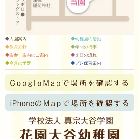
入園案内
幼稚園の活動
教育方針
年間の行事
園舎・園内のご案内
１日の流れ
今月の予定
プレ保育案内