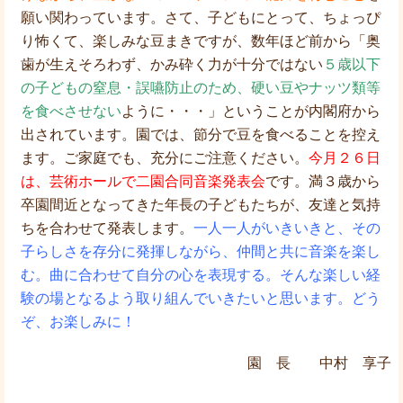
願い関わっています。さて、子どもにとって、ちょっぴ
り怖くて、楽しみな豆まきですが、数年ほど前から「奥
歯が生えそろわず、かみ砕く力が十分ではない
５歳以下
の子どもの窒息・誤嚥防止のため、硬い豆やナッツ類等
を食べさせない
ように・・・」ということが内閣府から
出されています。園では、節分で豆を食べることを控え
ます。ご家庭でも、充分にご注意ください。
今月２６日
は、芸術ホールで二園合同音楽発表会
です。満３歳から
卒園間近となってきた年長の子どもたちが、友達と気持
ちを合わせて発表します。
一人一人がいきいきと、その
子らしさを存分に発揮しながら、仲間と共に音楽を楽し
む。曲に合わせて自分の心を表現する。そんな楽しい経
験の場となるよう取り組んでいきたいと思います。どう
ぞ、お楽しみに！
園 長 中村 享子