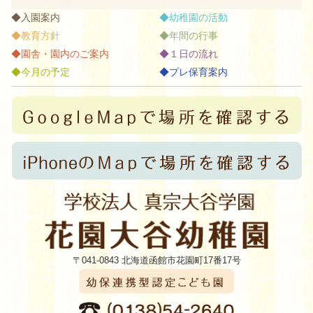
入園案内
幼稚園の活動
教育方針
年間の行事
園舎・園内のご案内
１日の流れ
今月の予定
プレ保育案内
〒041-0843 北海道函館市花園町17番17号