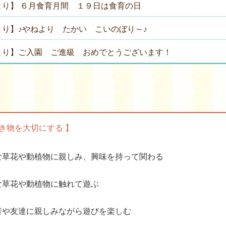
より】 ６月食育月間 １９日は食育の日
より】♪やねより たかい こいのぼり～♪
より】ご入園 ご進級 おめでとうございます！
生き物を大切にする 】
な草花や動植物に親しみ、興味を持って関わる
な草花や動植物に触れて遊ぶ
者や友達に親しみながら遊びを楽しむ